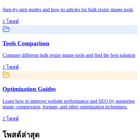
Step-by-step guides and how-to articles for bulk resize image tools
1
โพสต์
Tools Comparison
Compare different bulk resize image tools and find the best solution
1
โพสต์
Optimization Guides
Learn how to improve website performance and SEO by mastering
image compression, formats, and other optimization techniques.
2
โพสต์
โพสต์ล่าสุด