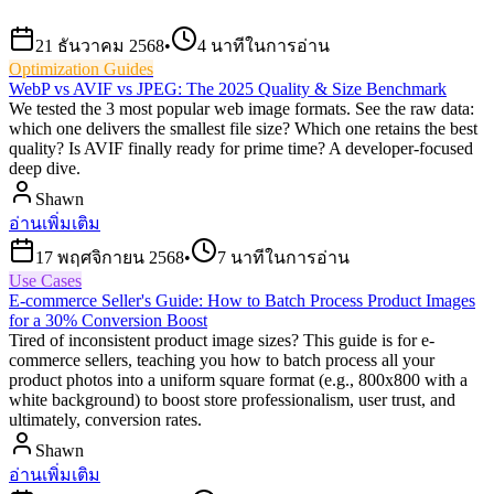
21 ธันวาคม 2568
•
4
นาทีในการอ่าน
Optimization Guides
WebP vs AVIF vs JPEG: The 2025 Quality & Size Benchmark
We tested the 3 most popular web image formats. See the raw data:
which one delivers the smallest file size? Which one retains the best
quality? Is AVIF finally ready for prime time? A developer-focused
deep dive.
Shawn
อ่านเพิ่มเติม
17 พฤศจิกายน 2568
•
7
นาทีในการอ่าน
Use Cases
E-commerce Seller's Guide: How to Batch Process Product Images
for a 30% Conversion Boost
Tired of inconsistent product image sizes? This guide is for e-
commerce sellers, teaching you how to batch process all your
product photos into a uniform square format (e.g., 800x800 with a
white background) to boost store professionalism, user trust, and
ultimately, conversion rates.
Shawn
อ่านเพิ่มเติม