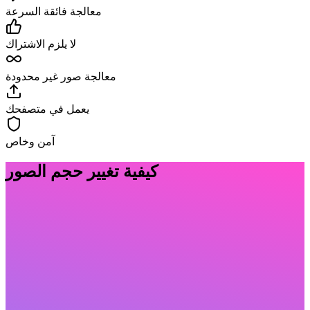
معالجة فائقة السرعة
لا يلزم الاشتراك
معالجة صور غير محدودة
يعمل في متصفحك
آمن وخاص
كيفية تغيير حجم الصور
اختيار
.
1
اختر صور JPG أو PNG أو WebP الخاصة بك لأداة تغيير الحجم
الدفعية لدينا.