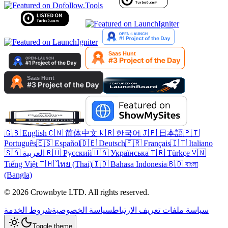
🇬🇧 English
🇨🇳 简体中文
🇰🇷 한국어
🇯🇵 日本語
🇵🇹
Português
🇪🇸 Español
🇩🇪 Deutsch
🇫🇷 Français
🇮🇹 Italiano
🇻🇳
🇹🇷 Türkçe
🇺🇦 Українська
🇷🇺 Русский
🇸🇦 العربية
Tiếng Việt
🇹🇭 ไทย (Thai)
🇮🇩 Bahasa Indonesia
🇧🇩 বাংলা
(Bangla)
© 2026 Crownbyte LTD. All rights reserved.
سياسة ملفات تعريف الارتباط
سياسة الخصوصية
شروط الخدمة
Toggle theme