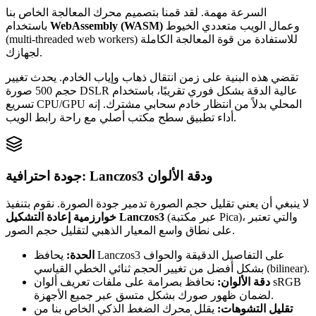
السرعة مهمة. لقد قمنا بتصميم محرك المعالجة الخاص بنا
وعمال الويب متعددي الخيوط
WebAssembly (WASM)
باستخدام
(multi-threaded web workers) للاستفادة من قوة المعالجة الكاملة
لجهازك.
تقضي هذه البنية على زمن انتقال ذهاب وإياب الخادم. يحدث تغيير
حجم 500 صورة DSLR عالية الدقة بشكل فوري تقريبًا، باستخدام
تسريع CPU/GPU المحلي بدلاً من انتظار خادم سحابي مشترك. إنه
أداء تطبيق سطح مكتب أصلي مع راحة رابط الويب.
جودة احترافية: Lanczos3 ودقة الألوان
لا ينبغي أن يعني تقليل حجم الصورة تدمير جودة الصورة. نقوم بتنفيذ
(عبر مكتبة Pica)، والتي تعتبر
خوارزمية إعادة التشكيل Lanczos3
على نطاق واسع المعيار الذهبي لتقليل حجم الصور.
الحدة:
يحافظ Lanczos3 على التفاصيل الدقيقة والحواف
بشكل أفضل من تغيير الحجم ثنائي الخطي القياسي (bilinear).
دقة الألوان:
نحافظ بصرامة على ملفات تعريف ألوان sRGB
لضمان ظهور صورك بشكل متسق عبر جميع الأجهزة.
تقليل التشوهات:
يقلل محرك الضغط الذكي الخاص بنا من