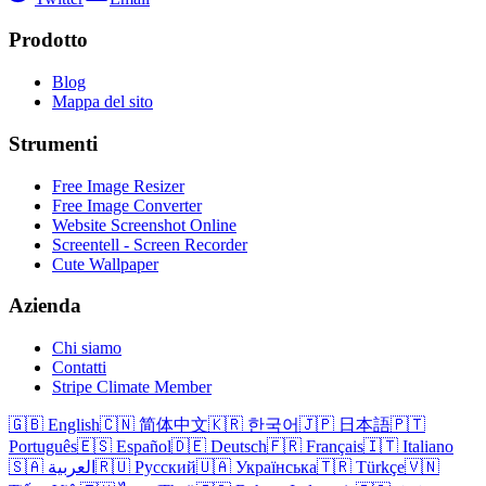
Prodotto
Blog
Mappa del sito
Strumenti
Free Image Resizer
Free Image Converter
Website Screenshot Online
Screentell - Screen Recorder
Cute Wallpaper
Azienda
Chi siamo
Contatti
Stripe Climate Member
🇬🇧 English
🇨🇳 简体中文
🇰🇷 한국어
🇯🇵 日本語
🇵🇹
Português
🇪🇸 Español
🇩🇪 Deutsch
🇫🇷 Français
🇮🇹 Italiano
🇸🇦 العربية
🇷🇺 Русский
🇺🇦 Українська
🇹🇷 Türkçe
🇻🇳