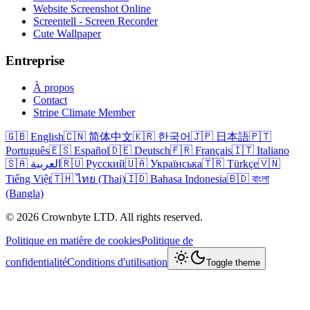
Website Screenshot Online
Screentell - Screen Recorder
Cute Wallpaper
Entreprise
À propos
Contact
Stripe Climate Member
🇬🇧 English
🇨🇳 简体中文
🇰🇷 한국어
🇯🇵 日本語
🇵🇹
Português
🇪🇸 Español
🇩🇪 Deutsch
🇫🇷 Français
🇮🇹 Italiano
🇸🇦 العربية
🇷🇺 Русский
🇺🇦 Українська
🇹🇷 Türkçe
🇻🇳
Tiếng Việt
🇹🇭 ไทย (Thai)
🇮🇩 Bahasa Indonesia
🇧🇩 বাংলা
(Bangla)
© 2026 Crownbyte LTD. All rights reserved.
Politique en matière de cookies
Politique de
confidentialité
Conditions d'utilisation
Toggle theme