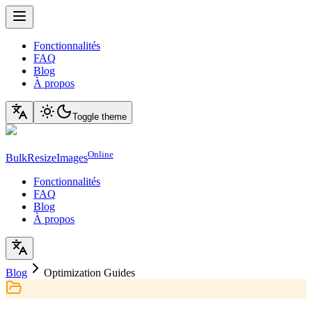
Fonctionnalités
FAQ
Blog
À propos
Toggle theme
Online
BulkResizeImages
Fonctionnalités
FAQ
Blog
À propos
Blog
Optimization Guides